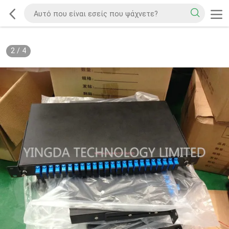
2
/
4