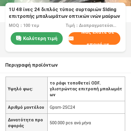
1U 48 ίνες 24 διπλός τύπος συρταριών Slding
επιτροπής μπαλωμάτων οπτικών ινών μαύρων
κουτιών Sc λιμένων
MOQ：100 τεμ
Τιμή：Διαπραγματεύσιμα
Μας ελάτε σε
Καλύτερη τιμή
επαφή με
Περιγραφή προϊόντων
το ράφι τοποθετεί ODF
,
Υψηλό φως:
γλιστρώντας επιτροπή μπαλωμάτ
ων
Αριθμό μοντέλου
Gpsm-2SC24
Δυνατότητα προ
500.000 pcs ανά μήνα
σφοράς