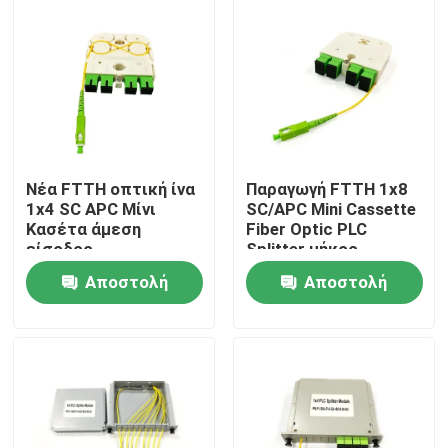
Νέα FTTH οπτική ίνα
Παραγωγή FTTH 1x8
1x4 SC APC Μίνι
SC/APC Mini Cassette
Κασέτα άμεση
Fiber Optic PLC
είσοδος
Splitter μήκος
αποκλειστικός
κύματος 1260-
Αποστολή
Αποστολή
σχεδιασμός LGX PLC
1650nm για
Splitter για τη Ρωσία
προσαρμοσμένες
Σπίτι
ερώτησης
ερώτησης
λύσεις δικτύου
Προϊόντα
Περίπου εμείς