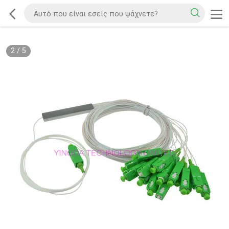
2
/
5