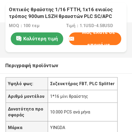
Οπτικός θραύστης 1/16 FTTH, 1x16 ενιαίος
τρόπος 900um LSZH θραυστών PLC SC/APC
Blockless
MOQ：100 τεμ
Τιμή：1.1USD-4.58USD
Μας ελάτε σε
Καλύτερη τιμή
επαφή με
Περιγραφή προϊόντων
Υψηλό φως:
Συζευκτήρας FBT
,
PLC Splitter
Αριθμό μοντέλου
1*16 μίνι θραύστης
Δυνατότητα προ
10.000 PCS ανά μήνα
σφοράς
Μάρκα
YINGDA