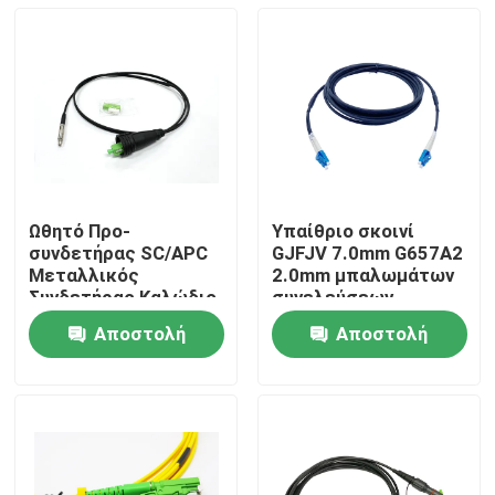
Ωθητό Προ-
Υπαίθριο σκοινί
συνδετήρας SC/APC
GJFJV 7.0mm G657A2
Μεταλλικός
2.0mm μπαλωμάτων
Συνδετήρας Καλώδιο
συνελεύσεων
Patch Οπτικών Ινών
οπτικών καλωδίων
Αποστολή
Αποστολή
Μαύρο Για Διέλευση
FTTA LC διπλό
Σπίτι
Μέσω Αγωγού Και
ερώτησης
ερώτησης
Τοίχου FTTH
Προϊόντα
Περίπου εμείς