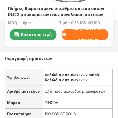
Πλήρες θωρακισμένο υπαίθριο οπτικό σκοινί
DLC 2 μπαλωμάτων ινών συνέλευση οπτικών
καλωδίων πυρήνων
MOQ：10pcs
Τιμή：0.36USD-30USD
Μας ελάτε σε
Καλύτερη τιμή
επαφή με
Περιγραφή προϊόντων
καλώδιο οπτικών ινών patch
,
Υψηλό φως:
Καλώδια οπτικών ινών
Αριθμό μοντέλου
LC διπλός μόλυβδος μπαλωμάτων
Μάρκα
YINGDA
Πιστοποίηση
ISO SGS CE ROHS