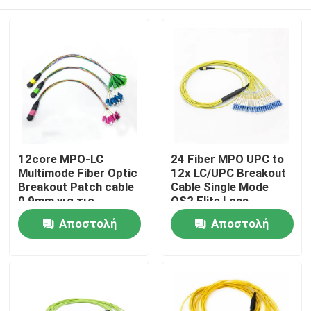
12core MPO-LC
24 Fiber MPO UPC to
Multimode Fiber Optic
12x LC/UPC Breakout
Breakout Patch cable
Cable Single Mode
0,9mm για τις
OS2 Elite Loss
κασέτες MPO και τα
≤0,35dB Type B LSZH
Σπίτι
Αποστολή
Αποστολή
μονωτά περιβλήματα
3,0mm
ερώτησης
ερώτησης
Προϊόντα
Περίπου εμείς