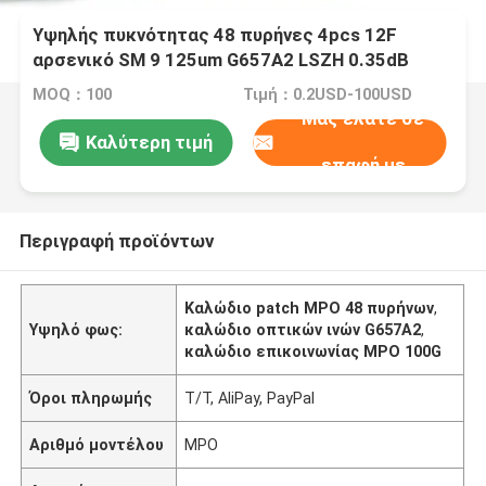
Υψηλής πυκνότητας 48 πυρήνες 4pcs 12F
αρσενικό SM 9 125um G657A2 LSZH 0.35dB
Max. MPO Patch Cable για σύστημα
MOQ：100
Τιμή：0.2USD-100USD
επικοινωνίας 100G Fiber Optic Cord Type B
Μας ελάτε σε
Καλύτερη τιμή
επαφή με
Περιγραφή προϊόντων
Καλώδιο patch MPO 48 πυρήνων
,
Υψηλό φως:
καλώδιο οπτικών ινών G657A2
,
καλώδιο επικοινωνίας MPO 100G
Όροι πληρωμής
T/T, AliPay, PayPal
Αριθμό μοντέλου
MPO