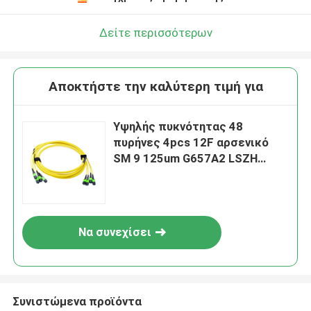
Δείτε περισσότερων
Αποκτήστε την καλύτερη τιμή για
Υψηλής πυκνότητας 48
πυρήνες 4pcs 12F αρσενικό
SM 9 125um G657A2 LSZH
0.35dB Max. MPO Patch Cable
για σύστημα επικοινωνίας
100G Fiber Optic Cord Type B
Να συνεχίσει
Συνιστώμενα προϊόντα