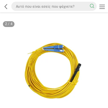
2
/
4