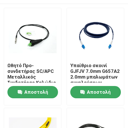
Ωθητό Προ-
Υπαίθριο σκοινί
συνδετήρας SC/APC
GJFJV 7.0mm G657A2
Μεταλλικός
2.0mm μπαλωμάτων
Συνδετήρας Καλώδιο
συνελεύσεων
Patch Οπτικών Ινών
οπτικών καλωδίων
Σπίτι
Αποστολή
Αποστολή
Μαύρο Για Διέλευση
FTTA LC διπλό
Μέσω Αγωγού Και
ερώτησης
ερώτησης
Τοίχου FTTH
Προϊόντα
Περίπου εμείς