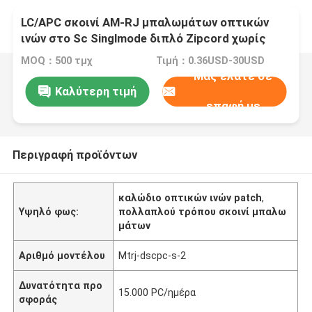
LC/APC σκοινί ΑΜ-RJ μπαλωμάτων οπτικών
ινών στο Sc Singlmode διπλό Zipcord χωρίς
συνδετήρα κίτρινο
MOQ：500 τμχ
Τιμή：0.36USD-30USD
Μας ελάτε σε
Καλύτερη τιμή
επαφή με
Περιγραφή προϊόντων
καλώδιο οπτικών ινών patch
,
Υψηλό φως:
πολλαπλού τρόπου σκοινί μπαλω
μάτων
Αριθμό μοντέλου
Mtrj-dscpc-s-2
Δυνατότητα προ
15.000 PC/ημέρα
σφοράς