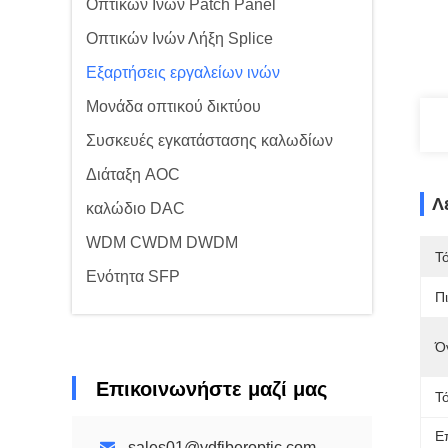
Οπτικών Ινών Patch Panel
Οπτικών Ινών Λήξη Splice
Εξαρτήσεις εργαλείων ινών
Μονάδα οπτικού δικτύου
Συσκευές εγκατάστασης καλωδίων
Διάταξη AOC
Λ
καλώδιο DAC
WDM CWDM DWDM
Τ
Ενότητα SFP
Π
Ό
Επικοινωνήστε μαζί μας
Τ
Ε
sales01@ydfiberoptic.com