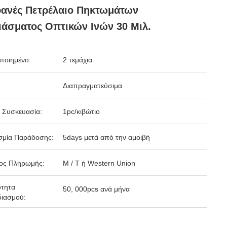
ανές Πετρέλαιο Πηκτωμάτων
ιάσματος Οπτικών Ινών 30 Μιλ.
ποιημένο:
2 τεμάχια
Διαπραγματεύσιμα
 Συσκευασία:
1pc/κιβώτιο
σμία Παράδοσης:
5days μετά από την αμοιβή
ος Πληρωμής:
Μ / Τ ή Western Union
ότητα
50, 000pcs ανά μήνα
ιασμού: