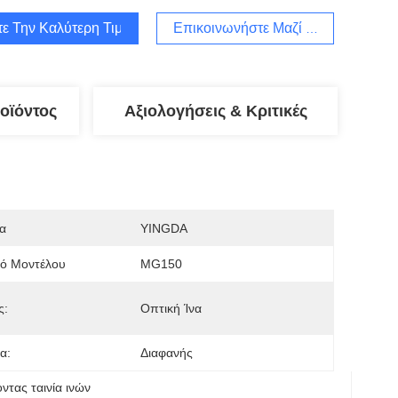
τε Την Καλύτερη Τιμή
Επικοινωνήστε Μαζί Μας
οϊόντος
Αξιολογήσεις & Κριτικές
α
YINGDA
μό Μοντέλου
MG150
ς:
Οπτική Ίνα
α:
Διαφανής
οντας ταινία ινών