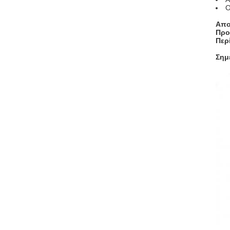
Ο
Απο
Προ
Περ
Σημ