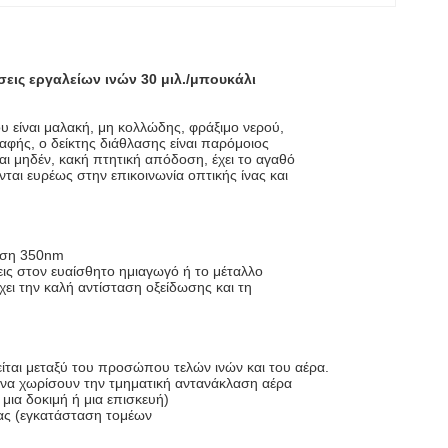
εις εργαλείων ινών 30 μιλ./μπουκάλι
υ είναι μαλακή, μη κολλώδης, φράξιμο νερού,
σαφής, ο δείκτης διάθλασης είναι παρόμοιος
αι μηδέν, κακή πτητική απόδοση, έχει το αγαθό
αι ευρέως στην επικοινωνία οπτικής ίνας και
δοση 350nm
εις στον ευαίσθητο ημιαγωγό ή το μέταλλο
χει την καλή αντίσταση οξείδωσης
και τη
ται μεταξύ του προσώπου τελών ινών και του αέρα.
 να χωρίσουν την τμηματική αντανάκλαση αέρα
μια δοκιμή ή μια επισκευή)
ρας (εγκατάσταση τομέων