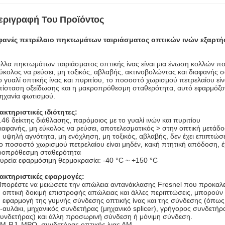
εριγραφή Του Προϊόντος
φανές πετρέλαιο πηκτωμάτων ταιριάσματος οπτικών ινών εξαρτήσ
λλα πηκτωμάτων ταιριάσματος οπτικής ίνας είναι μια ένωση κολλών πο
ύκολος να ρεύσει, μη τοξικός, αβλαβής, ακτινοβολώντας και διαφανής 
ο γυαλί
οπτικής ίνας και πυριτίου, το ποσοστό χωρισμού πετρελαίου είν
τίσταση οξείδωσης και η μακροπρόθεσμη σταθερότητα, αυτό εφαρμόζοντ
ηχανία φωτισμού.
κτηριστικές ιδιότητες:
.46 δείκτης διάθλασης, παρόμοιος με το γυαλί ινών και πυριτίου
ιαφανής, μη εύκολος να ρεύσει, αποτελεσματικός > στην οπτική μετά
 υψηλή αγνότητα, μη ενόχληση, μη τοξικός, αβλαβής, δεν έχει επιπτώσ
ο ποσοστό χωρισμού πετρελαίου είναι μηδέν, κακή πτητική απόδοση, έ
ροπρόθεσμη
σταθερότητα
υρεία εφαρμόσιμη θερμοκρασία: -40 °C ~ +150 °C
ακτηριστικές εφαρμογές:
πορέστε να μειώσετε την απώλεια αντανάκλασης Fresnel που προκαλεί
 οπτική δοκιμή επιστροφής απώλειας και άλλες περιπτώσεις, μπορούν
 εφαρμογή της γυμνής σύνδεσης οπτικής ίνας και της σύνδεσης (όπως 
-αυλάκι, μηχανικός συνδετήρας (μηχανικό splicer), γρήγορος συνδετή
υνδετήρας) και άλλη προσωρινή σύνδεση ή μόνιμη σύνδεση.
Μ-RJ, MPO, συνδετήρας οπτικής ίνας ΑΜ