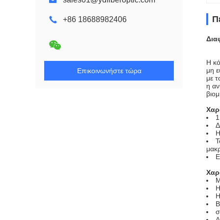
Π
+86 18688982406
Δια
Η κό
μη ε
Επικοινωνήστε τώρα
με τ
η αν
βιομ
Χαρα
1
Δ
Η
Τ
μακ
Ε
Χαρ
Μ
Η
Η
Β
σ
Α