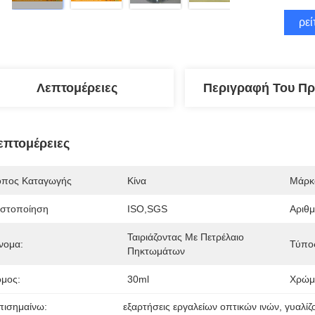
Βρεί
Λεπτομέρειες
Περιγραφή Του Πρ
επτομέρειες
όπος Καταγωγής
Κίνα
Μάρκ
ιστοποίηση
ISO,SGS
Αριθ
Ταιριάζοντας Με Πετρέλαιο 
νομα:
Τύπο
Πηκτωμάτων
όμος:
30ml
Χρώμ
πισημαίνω:
εξαρτήσεις εργαλείων οπτικών ινών
, 
γυαλίζ