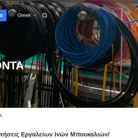
α
Greek
ΌΝΤΑ
λ.
τήσεις Εργαλείων Ινών Μπουκαλιών/