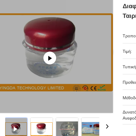
Διαφ
Ταιρ
Τροπο
Τιμή:
Τυπική
Προθε
Μέθοδ
Δυνατ
Ανεφοδ