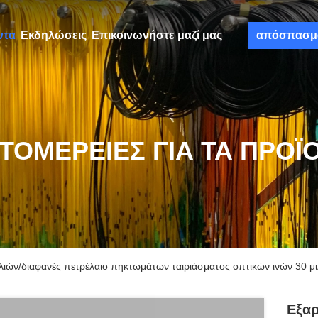
ντα
Εκδηλώσεις
Επικοινωνήστε μαζί μας
απόσπασμ
ΤΟΜΈΡΕΙΕΣ ΓΙΑ ΤΑ ΠΡΟΪ
λιών/διαφανές πετρέλαιο πηκτωμάτων ταιριάσματος οπτικών ινών 30 μι
Εξαρ