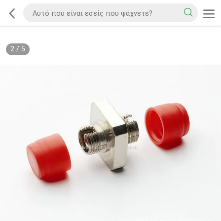
2
/
5