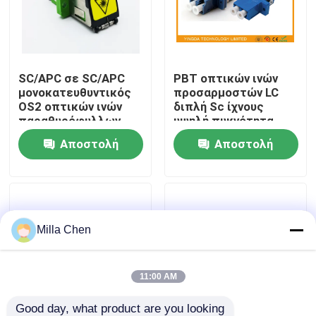
Γύρος εργοστασίων
SC/APC σε SC/APC
PBT οπτικών ινών
Ποιοτικός έλεγχος
μονοκατευθυντικός
προσαρμοστών LC
OS2 οπτικών ινών
διπλή Sc ίχνους
παραθυρόφυλλων
υψηλή πυκνότητα
Μας ελάτε σε επαφή με
μετάλλων ενιαίος
τρόπου τύπων μπλε
Αποστολή
Αποστολή
τρόπος
ενιαία
προσαρμοστών με τη
ερώτησης
ερώτησης
Ειδήσεις
φλάντζα
Περιπτώσεις
Milla Chen
Ζητήστε ένα απόσπασμα
11:00 AM
Οπτικών Ινών Box Τερματισμός
Good day, what product are you looking 