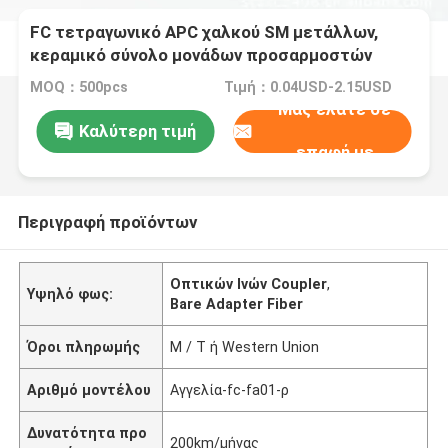
FC τετραγωνικό APC χαλκού SM μετάλλων,
κεραμικό σύνολο μονάδων προσαρμοστών
οπτικών ινών FC
MOQ：500pcs
Τιμή：0.04USD-2.15USD
Μας ελάτε σε
Καλύτερη τιμή
επαφή με
Περιγραφή προϊόντων
Οπτικών Ινών Coupler
,
Υψηλό φως:
Bare Adapter Fiber
Όροι πληρωμής
Μ / Τ ή Western Union
Αριθμό μοντέλου
Αγγελία-fc-fa01-ρ
Δυνατότητα προ
200km/μήνας