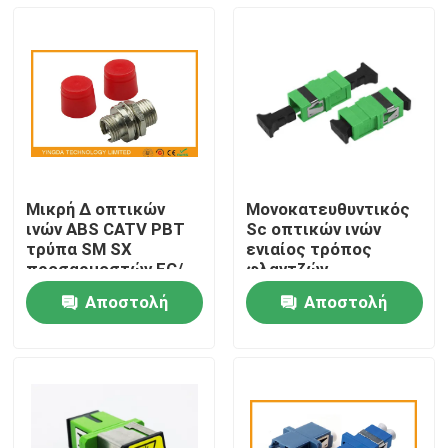
Μικρή Δ οπτικών
Μονοκατευθυντικός
ινών ABS CATV PBT
Sc οπτικών ινών
τρύπα SM SX
ενιαίος τρόπος
προσαρμοστών FC/
φλαντζών
συζευκτήρας
προσαρμοστών
Αποστολή
Αποστολή
οπτικών ινών
σύντομος κανένας
Σπίτι
πλαστικός
ερώτησης
ερώτησης
συζευκτήρας
φλαντζών
Προϊόντα
Περίπου εμείς