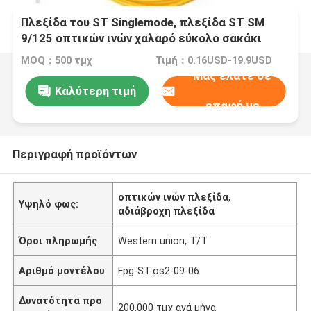
Πλεξίδα του ST Singlemode, πλεξίδα ST SM
9/125 οπτικών ινών χαλαρό εύκολο σακάκι
καλωδίων φλούδας της 3M
MOQ：500 τμχ
Τιμή：0.16USD-19.9USD
Μας ελάτε σε
Καλύτερη τιμή
επαφή με
Περιγραφή προϊόντων
οπτικών ινών πλεξίδα
,
Υψηλό φως:
αδιάβροχη πλεξίδα
Όροι πληρωμής
Western union, T/T
Αριθμό μοντέλου
Fpg-ST-os2-09-06
Δυνατότητα προ
200.000 τμχ ανά μήνα