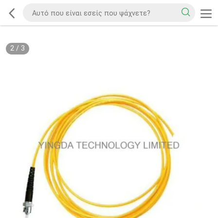
2
/
3