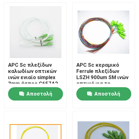
APC Sc πλεξίδων
APC Sc κεραμικό
καλωδίων οπτικών
Ferrule πλεξίδων
ινών ενιαίο simplex
LSZH 900um SM ινών
3mm άσπρο G657A2
οπτικό για το
LSZH τρόπου
κιβώτιο θραυστών
Αποστολή
Αποστολή
Σπίτι
ερώτησης
ερώτησης
Προϊόντα
Περίπου εμείς