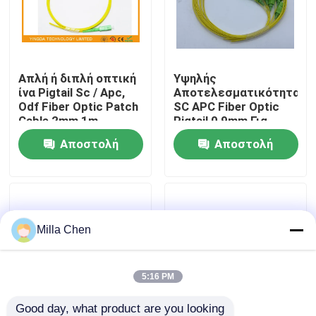
Γύρος εργοστασίων
Απλή ή διπλή οπτική
Υψηλής
Ποιοτικός έλεγχος
ίνα Pigtail Sc / Apc,
Αποτελεσματικότητας
Odf Fiber Optic Patch
SC APC Fiber Optic
Cable 2mm 1m
Pigtail 0,9mm Για
Μας ελάτε σε επαφή με
Δίκτυο Πατσέων
Αποστολή
Αποστολή
ερώτησης
ερώτησης
Ειδήσεις
Περιπτώσεις
Milla Chen
Ζητήστε ένα απόσπασμα
5:16 PM
Οπτικών Ινών Box Τερματισμός
Good day, what product are you looking 