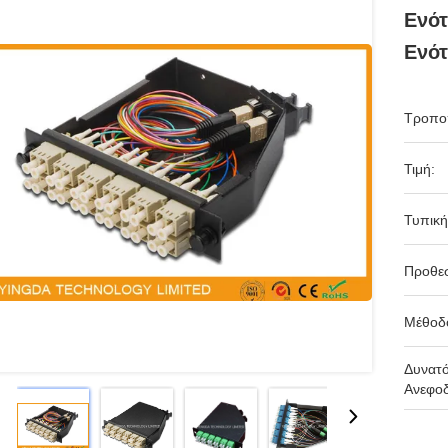
Ενότ
Ενότ
Τροπο
Τιμή:
Τυπική
Προθε
Μέθοδ
Δυνατ
Ανεφοδ