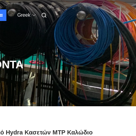
α
Greek
ΌΝΤΑ
λό Hydra Κασετών MTP Καλώδιο