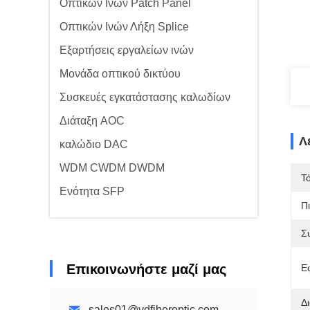
Οπτικών Ινών Patch Panel
Οπτικών Ινών Λήξη Splice
Εξαρτήσεις εργαλείων ινών
Μονάδα οπτικού δικτύου
Συσκευές εγκατάστασης καλωδίων
Διάταξη AOC
Λ
καλώδιο DAC
WDM CWDM DWDM
Τ
Ενότητα SFP
Π
Σ
Επικοινωνήστε μαζί μας
Ε
Δ
sales01@ydfiberoptic.com