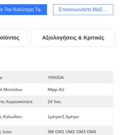
τε Την Καλύτερη Τιμή
Επικοινωνήστε Μαζί Μας
οϊόντος
Αξιολογήσεις & Κριτικές
α
YINGDA
μό Μοντέλου
Mtpp-4U
τη Χωρητικότητα:
24 Ίνες
ς Καλωδίου:
1μέτρο/1,5μέτρο
 Ινών:
SM OM1 OM2 OM3 OM4