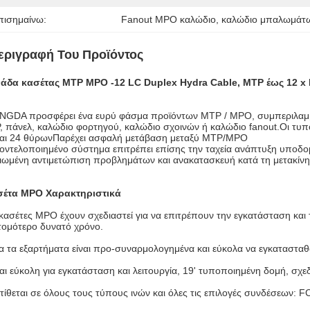
πισημαίνω:
Fanout MPO καλώδιο
, 
καλώδιο μπαλωμάτ
εριγραφή Του Προϊόντος
άδα κασέτας MTP MPO -12 LC Duplex Hydra Cable, MTP έως 12 x
INGDA προσφέρει ένα ευρύ φάσμα προϊόντων MTP / MPO, συμπεριλαμβ
 πάνελ, καλώδιο φορτηγού, καλώδιο σχοινών ή καλώδιο fanout.Οι τυ
και 24 θύρωνΠαρέχει ασφαλή μετάβαση μεταξύ MTP/MPO
οντελοποιημένο σύστημα επιτρέπει επίσης την ταχεία ανάπτυξη υποδ
ιωμένη αντιμετώπιση προβλημάτων και ανακατασκευή κατά τη μετακίν
σέτα MPO
Χαρακτηριστικά
κασέτες MPO έχουν σχεδιαστεί για να επιτρέπουν την εγκατάσταση και 
τομότερο δυνατό χρόνο.
 τα εξαρτήματα είναι προ-συναρμολογημένα και εύκολα να εγκατασταθ
αι εύκολη για εγκατάσταση και λειτουργία, 19' τυποποιημένη δομή, σ
τίθεται σε όλους τους τύπους ινών και όλες τις επιλογές συνδέσεων: 