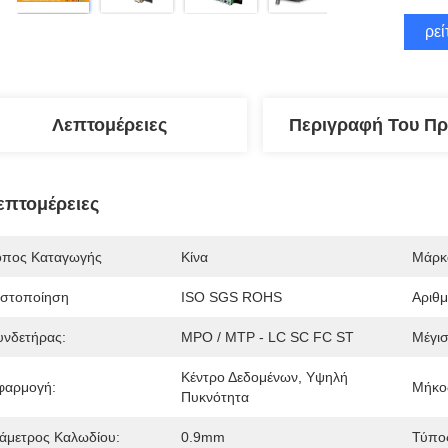
Βρεί
Λεπτομέρειες
Περιγραφή Του Πρ
επτομέρειες
όπος Καταγωγής
Κίνα
Μάρκ
ιστοποίηση
ISO SGS ROHS
Αριθ
υνδετήρας:
MPO / MTP - LC SC FC ST
Μέγισ
Κέντρο Δεδομένων, Υψηλή 
φαρμογή:
Μήκο
Πυκνότητα
ιάμετρος Καλωδίου:
0.9mm
Τύπος