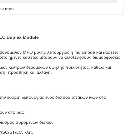
ων mpo
 LC Duplex Module
ανομένων MPO μονής λειτουργίας ή multimode και κασέτες
ποποιημένες κασέτες μπορούν να φιλοξενήσουν διαμορφώσεις
ομών κέντρων δεδομένων υψηλής πυκνότητας, καθώς και
ηση, προσθήκη και αλλαγή.
την έναρξη λειτουργίας ενός δικτύου οπτικών ινών στο
ούν στο ράφι.
χεδιασμός συρόμενων δίσκων.
FC/SC/ST/LC, κλπ.