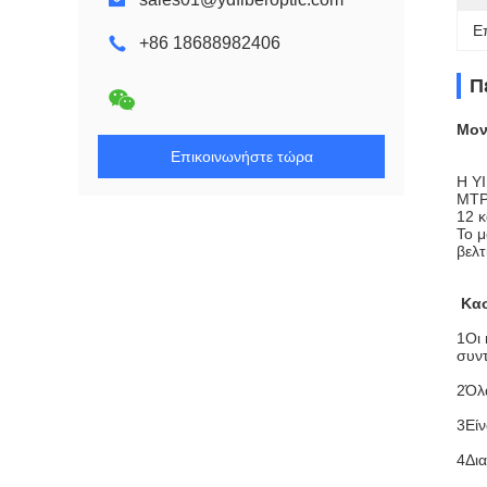
Ε
+86 18688982406
Π
Μον
Επικοινωνήστε τώρα
Η Y
MTP,
12 
Το μ
βελτ
Κα
1Οι 
συν
2Όλα
3Είν
4Δια