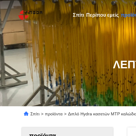
Σπίτι
Περίπου εμείς
προϊό
ΛΕΠ
Σπίτι
>
προϊόντα
>
Διπλό Hydra κασετών MTP καλώδιο
προϊόντα