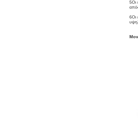
5Οι
απόδ
6Οι 
υψη
Μον