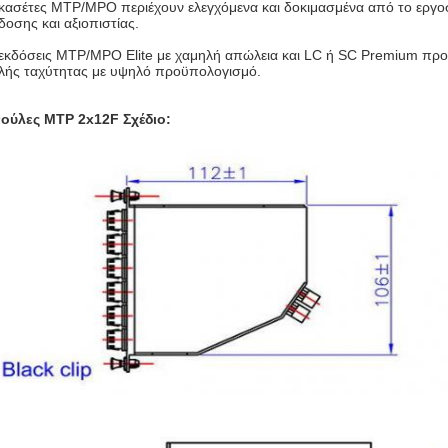
 κασέτες MTP/MPO περιέχουν ελεγχόμενα και δοκιμασμένα από το εργ
οσης και αξιοπιστίας.
εκδόσεις MTP/MPO Elite με χαμηλή απώλεια και LC ή SC Premium προσ
λής ταχύτητας με υψηλό προϋπολογισμό.
ούλες MTP 2x12F Σχέδιο: