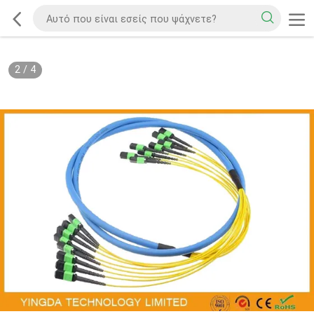
2
/
4