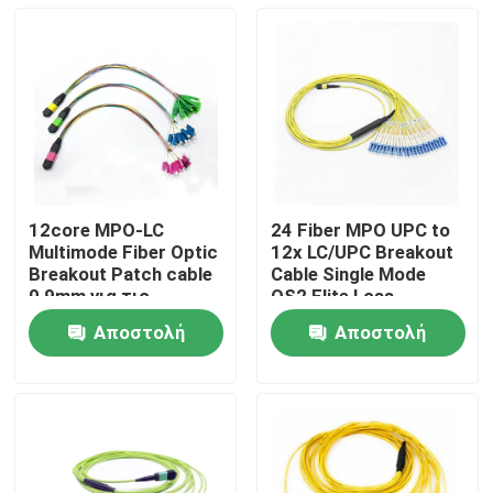
12core MPO-LC
24 Fiber MPO UPC to
Multimode Fiber Optic
12x LC/UPC Breakout
Breakout Patch cable
Cable Single Mode
0,9mm για τις
OS2 Elite Loss
κασέτες MPO και τα
≤0,35dB Type B LSZH
Αποστολή
Αποστολή
μονωτά περιβλήματα
3,0mm
Σπίτι
ερώτησης
ερώτησης
Προϊόντα
Περίπου εμείς