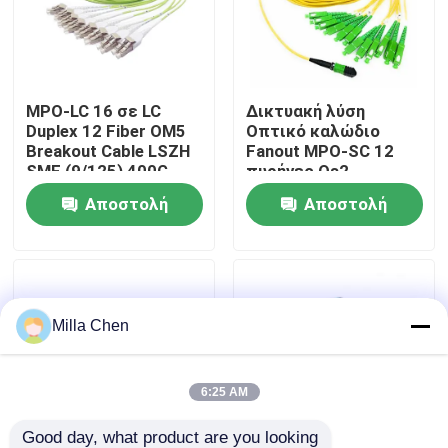
Γύρος εργοστασίων
MPO-LC 16 σε LC
Δικτυακή λύση
Ποιοτικός έλεγχος
Duplex 12 Fiber OM5
Οπτικό καλώδιο
Breakout Cable LSZH
Fanout MPO-SC 12
SMF (9/125) 400G
πυρήνες Os2
Μας ελάτε σε επαφή με
800G Network
Singlemode 9/125 1m
Αποστολή
Αποστολή
3m 5m Τύπος A MPO
Breakout Fiber Patch
ερώτησης
ερώτησης
Ειδήσεις
Cord
Περιπτώσεις
Milla Chen
Ζητήστε ένα απόσπασμα
6:25 AM
Οπτικών Ινών Box Τερματισμός
Good day, what product are you looking 