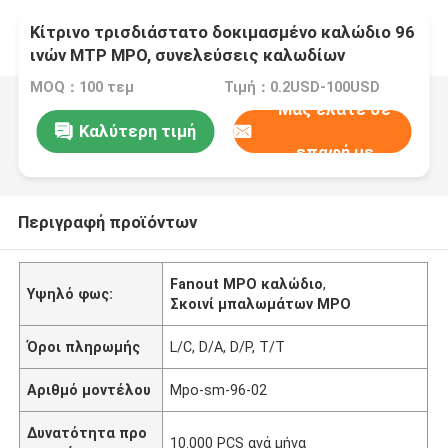
Κίτρινο τρισδιάστατο δοκιμασμένο καλώδιο 96
ινών MTP MPO, συνελεύσεις καλωδίων
οπτικών ινών
MOQ：100 τεμ
Τιμή：0.2USD-100USD
Μας ελάτε σε
Καλύτερη τιμή
επαφή με
Περιγραφή προϊόντων
Fanout MPO καλώδιο
,
Υψηλό φως:
Σκοινί μπαλωμάτων MPO
Όροι πληρωμής
L/C, D/A, D/P, T/T
Αριθμό μοντέλου
Mpo-sm-96-02
Δυνατότητα προ
10.000 PCS ανά μήνα