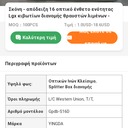
Σκόνη - απόδειξη 16 οπτικό ένθετο ενότητας
Lgx κιβωτίων διανομής θραυστών λιμένων -
ύφος
MOQ：100PCS
Τιμή：1.0USD-18.6USD
Μας ελάτε σε
Καλύτερη τιμή
επαφή με
Περιγραφή προϊόντων
Οπτικών Ινών Κλείσιμο
,
Υψηλό φως:
Splitter Box διανομής
Όροι πληρωμής
L/C Western Union, T/T,
Αριθμό μοντέλου
Gpdb-S16D
Μάρκα
YINGDA