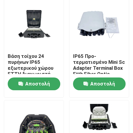
Βάση τοίχου 24
IP65 Προ-
πυρήνων IP65
τερματισμένο Mini Sc
εξωτερικού χώρου
Adapter Terminal Box
FTTH διαχωριστή
Ftth Fiber Optic
οπτικών ινών με 24
Splitter Box 16
Αποστολή
Αποστολή
προσαρμογείς SC
Πυρήνων Cajas Nap
PC+ABS FDB0224HF
Για Λύση FTTH
Σπίτι
ερώτησης
ερώτησης
Προϊόντα
Περίπου εμείς