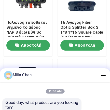
Γύρος εργοστασίων
Πολωνός τοποθετεί
16 Αγωγός Fiber
θιγμένο το αέρας
Optic Splitter Box S
Ποιοτικός έλεγχος
NAP 8 έξω μίνι Sc
1*8 1*16 Square Cable
κιβωτίων οπτικών
Out Port για την
ινών θραυστών
κατασκευή και
Αποστολή
Αποστολή
Μας ελάτε σε επαφή με
SC/APC CTO 1X8 1X2
διαχείριση δικτύου
FTTx
ερώτησης
ερώτησης
Ειδήσεις
Milla Chen
Περιπτώσεις
Ζητήστε ένα απόσπασμα
11:06 AM
Good day, what product are you looking 
Οπτικών Ινών Box Τερματισμός
for?
Υπαίθριο NAP FTTH
Εξωτερικό οπτικό