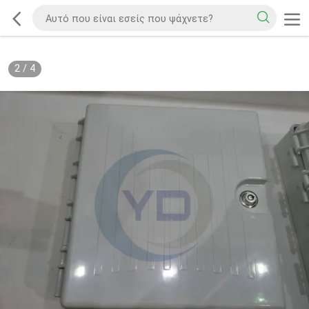
2
/
4