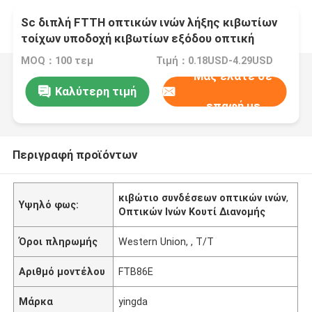
Sc διπλή FTTH οπτικών ινών λήξης κιβωτίων
τοίχων υποδοχή κιβωτίων εξόδου οπτική
τελική
MOQ：100 τεμ
Τιμή：0.18USD-4.29USD
Μας ελάτε σε
Καλύτερη τιμή
επαφή με
Περιγραφή προϊόντων
κιβώτιο συνδέσεων οπτικών ινών
,
Υψηλό φως:
Οπτικών Ινών Κουτί Διανομής
Όροι πληρωμής
Western Union, , T/T
Αριθμό μοντέλου
FTB86E
Μάρκα
yingda