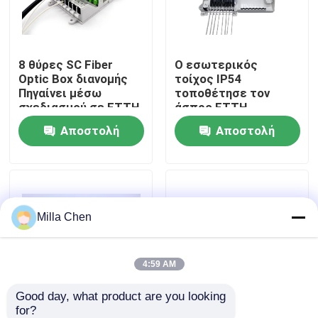
Γύρος εργοστασίων
8 θύρες SC Fiber
Ο εσωτερικός
Optic Box διανομής
τοίχος IP54
Ποιοτικός έλεγχος
Πηγαίνει μέσω
τοποθέτησε τον
σχεδιασμού σε FTTH
άσπρο FTTH
GPON CATV
οπτικών ινών
Αποστολή
Αποστολή
Μας ελάτε σε επαφή με
καλωδίων λήξης
προσαρμοστή Sc 8
ερώτησης
ερώτησης
πυρήνων κιβωτίων
Ειδήσεις
μίνι συμπαγή
Milla Chen
Περιπτώσεις
Ζητήστε ένα απόσπασμα
4:59 AM
Good day, what product are you looking 
Οπτικών Ινών Box Τερματισμός
for?
12core κιβώτιο
SC Simplex LC Duplex