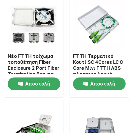
Νέο FTTH τοίχωμα
FTTH Τερματικό
τοποθέτηση Fiber
Κουτί SC 4Cores LC 8
Enclosure 2 Port Fiber
Core Μίνι FTTH ABS
Termination Box για
πλαστικό λευκό
εσωτερικό καλώδιο
διανομή τοίχωσης
Αποστολή
Αποστολή
έξοδος προσώπου
Σπίτι
ερώτησης
ερώτησης
Προϊόντα
Περίπου εμείς