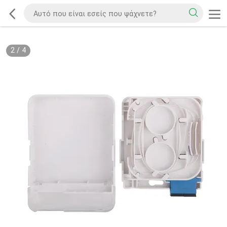
2
/
4