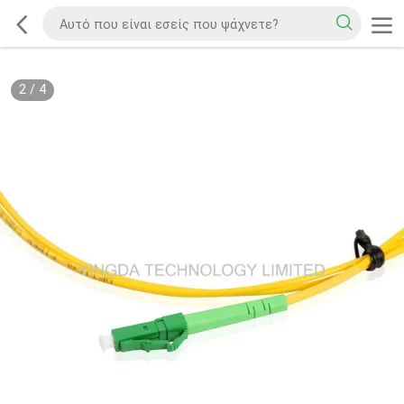
2
/
4