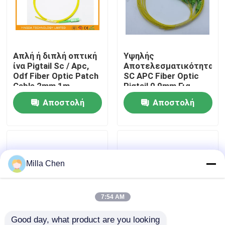
Γύρος εργοστασίων
Απλή ή διπλή οπτική
Υψηλής
Ποιοτικός έλεγχος
ίνα Pigtail Sc / Apc,
Αποτελεσματικότητας
Odf Fiber Optic Patch
SC APC Fiber Optic
Cable 2mm 1m
Pigtail 0,9mm Για
Μας ελάτε σε επαφή με
Δίκτυο Πατσέων
Αποστολή
Αποστολή
ερώτησης
ερώτησης
Ειδήσεις
Περιπτώσεις
Milla Chen
Ζητήστε ένα απόσπασμα
7:54 AM
Οπτικών Ινών Box Τερματισμός
Good day, what product are you looking 