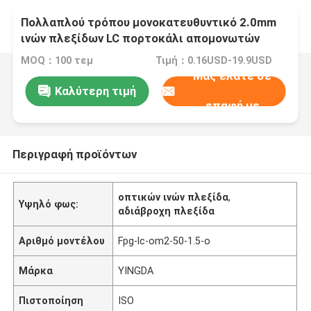
Πολλαπλού τρόπου μονοκατευθυντικό 2.0mm
ινών πλεξίδων LC πορτοκάλι απομονωτών
διαμέτρων LSZH σφιχτό
MOQ：100 τεμ
Τιμή：0.16USD-19.9USD
Μας ελάτε σε
Καλύτερη τιμή
επαφή με
Περιγραφή προϊόντων
οπτικών ινών πλεξίδα
,
Υψηλό φως:
αδιάβροχη πλεξίδα
Αριθμό μοντέλου
Fpg-lc-om2-50-1.5-ο
Μάρκα
YINGDA
Πιστοποίηση
ISO