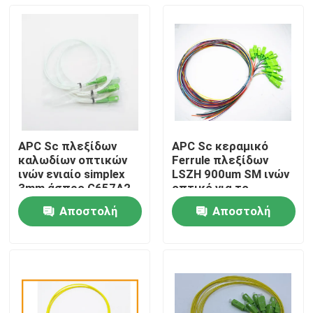
APC Sc πλεξίδων
APC Sc κεραμικό
καλωδίων οπτικών
Ferrule πλεξίδων
ινών ενιαίο simplex
LSZH 900um SM ινών
3mm άσπρο G657A2
οπτικό για το
LSZH τρόπου
κιβώτιο θραυστών
Αποστολή
Αποστολή
Σπίτι
ερώτησης
ερώτησης
Προϊόντα
Περίπου εμείς